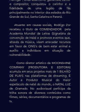
e compositor, conquistou o carinho e a
fidelidade de uma legião de fãs
principalmente no interior dos estados do Rio
Grande do Sul, Santa Catarina e Paraná.
Atuante em causas sociais, Rodrigo Zor
recebeu o título de COMENDADOR pela
Academia Mundial de Letras
(Signatária da
convenção de Haia) e promove eventos que,
através da música, visam arrecadar recursos
em favor de ONG's de bem estar animal e
auxílio a indivíduos em situação de
vulnerabilidade.
Como diretor artístico da MOONSHINE
COMPANY (PRODUTORA E
EDITORA)
acumula em seus projetos mais de 1 BILHÃO
DE PLAYS nas plataformas de streaming.
É
Autor e Produtor Musical do maior
espetáculo de natal do mundo, o NATAL LUZ
de Gramado.
No audiovisual participa da
trilha sonora de diversos conteúdos como
filmes, séries, documentários e programas de
tv.