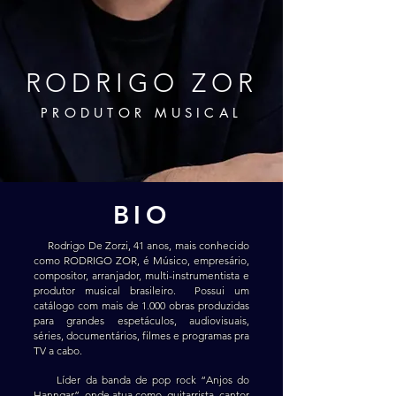
RODRIGO ZOR
PRODUTOR MUSICAL
BIO
Rodrigo De Zorzi, 41 anos, mais conhecido
como RODRIGO ZOR, é Músico, empresário,
compositor, arranjador, multi-instrumentista e
produtor musical brasileiro. Possui um
catálogo com mais de 1.000 obras produzidas
para grandes espetáculos, audiovisuais,
séries, documentários, filmes e programas pra
TV a cabo.
Líder da banda de pop rock “Anjos do
Hanngar”, onde atua como guitarrista, cantor